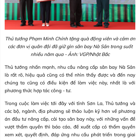
Thủ tướng Phạm Minh Chính tặng quà động viên và cảm ơn
các đơn vị quân đội đã giữ gìn sân bay Nà Sản trong suốt
nhiều năm qua - Ảnh: VGP/Nhật Bắc
Thủ tướng nhấn mạnh, nhu cầu nâng cấp sân bay Nà Sản
là rất rõ, hiệu quả cũng có thể nhìn thấy được và đến nay
chúng ta cũng có điều kiện để làm việc này, nhất là với
phương thức hợp tác công - tư.
Trong cuộc làm việc tới đây với tỉnh Sơn La, Thủ tướng và
các bộ, ngành, địa phương sẽ thảo luận kỹ hơn về phương
án đầu tư nâng cấp, cải tạo sân bay này, với những vấn đề
vượt thẩm quyền thì báo cáo, đề xuất cấp có thẩm quyền
xem xét, quyết định, đáp ứng nhu cầu phát triển trong giai