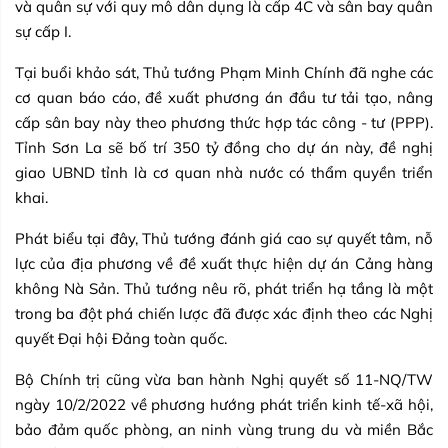
và quân sự với quy mô dân dụng là cấp 4C và sân bay quân
sự cấp I.
Tại buổi khảo sát, Thủ tướng Phạm Minh Chính đã nghe các
cơ quan báo cáo, đề xuất phương án đầu tư tải tạo, nâng
cấp sân bay này theo phương thức hợp tác công - tư (PPP).
Tỉnh Sơn La sẽ bố trí 350 tỷ đồng cho dự án này, đề nghị
giao UBND tỉnh là cơ quan nhà nước có thẩm quyền triển
khai.
Phát biểu tại đây, Thủ tướng đánh giá cao sự quyết tâm, nỗ
lực của địa phương về đề xuất thực hiện dự án Cảng hàng
không Nà Sản. Thủ tướng nêu rõ, phát triển hạ tầng là một
trong ba đột phá chiến lược đã được xác định theo các Nghị
quyết Đại hội Đảng toàn quốc.
Bộ Chính trị cũng vừa ban hành Nghị quyết số 11-NQ/TW
ngày 10/2/2022 về phương hướng phát triển kinh tế-xã hội,
bảo đảm quốc phòng, an ninh vùng trung du và miền Bắc