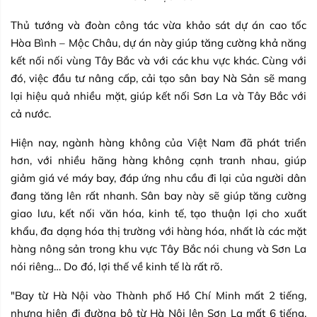
Thủ tướng và đoàn công tác vừa khảo sát dự án cao tốc
Hòa Bình – Mộc Châu, dự án này giúp tăng cường khả năng
kết nối nối vùng Tây Bắc và với các khu vực khác. Cùng với
đó, việc đầu tư nâng cấp, cải tạo sân bay Nà Sản sẽ mang
lại hiệu quả nhiều mặt, giúp kết nối Sơn La và Tây Bắc với
cả nước.
Hiện nay, ngành hàng không của Việt Nam đã phát triển
hơn, với nhiều hãng hàng không cạnh tranh nhau, giúp
giảm giá vé máy bay, đáp ứng nhu cầu đi lại của người dân
đang tăng lên rất nhanh. Sân bay này sẽ giúp tăng cường
giao lưu, kết nối văn hóa, kinh tế, tạo thuận lợi cho xuất
khẩu, đa dạng hóa thị trường với hàng hóa, nhất là các mặt
hàng nông sản trong khu vực Tây Bắc nói chung và Sơn La
nói riêng… Do đó, lợi thế về kinh tế là rất rõ.
"Bay từ Hà Nội vào Thành phố Hồ Chí Minh mất 2 tiếng,
nhưng hiện đi đường bộ từ Hà Nội lên Sơn La mất 6 tiếng.