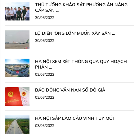
THỦ TƯỚNG KHẢO SÁT PHƯƠNG ÁN NÂNG
CẤP SÂN ...
30/05/2022
LỘ DIỆN 'ÔNG LỚN' MUỐN XÂY SÂN ...
30/05/2022
HÀ NỘI XEM XÉT THÔNG QUA QUY HOẠCH
PHÂN ...
03/03/2022
BÁO ĐỘNG VẤN NẠN SỔ ĐỎ GIẢ
03/03/2022
HÀ NỘI SẮP LÀM CẦU VĨNH TUY MỚI
03/03/2022