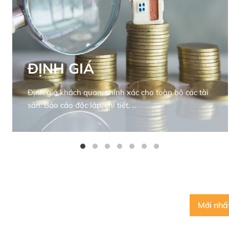
ĐỊNH GIÁ
Định giá khách quan, chính xác cho toàn bộ các tài
sản. Báo cáo độc lập, chi tiết, ...
Mới nhấ