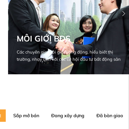
MÔI GIỚI BĐS
Các chuyên gia môi giới năng động, hiểu biết thị
trường, nhạy bén với các cơ hội đầu tư bất động sản
t
Sắp mở bán
Đang xây dựng
Đã bàn giao