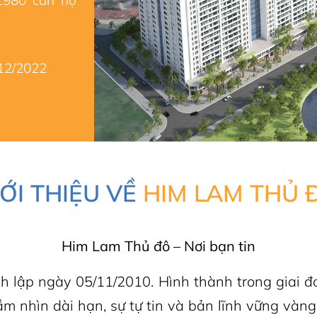
1980 căn hộ
/12/2022
IỚI THIỆU VỀ
HIM LAM THỦ 
Him Lam Thủ đô – Nơi bạn tin
 lập ngày 05/11/2010. Hình thành trong giai đo
tầm nhìn dài hạn, sự tự tin và bản lĩnh vững vàn