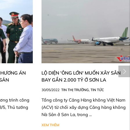
PHƯƠNG ÁN
LỘ DIỆN 'ÔNG LỚN' MUỐN XÂY SÂN
 SẢN
BAY GẦN 2.000 TỶ Ở SƠN LA
30/05/2022
TIN THỊ TRƯỜNG
,
TIN TỨC
ương trình công
Tổng công ty Cảng Hàng không Việt Nam
8/5, Thủ tướng
(ACV) từ chối xây dựng Cảng hàng không
Nà Sản ở Sơn La, trong ...
XEM THÊM