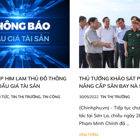
CP HIM LAM THỦ ĐÔ THÔNG
THỦ TƯỚNG KHẢO SÁT 
ẤU GIÁ TÀI SẢN
NÂNG CẤP SÂN BAY NÀ
N TỨC
,
TIN THỊ TRƯỜNG
,
TIN CÔNG
30/05/2022
TIN THỊ TRƯỜNG
(Chinhphu.vn) - Tiếp tục ch
tác tại Sơn La, chiều ngày 2
Phạm Minh Chính đã ...
XEM THÊM