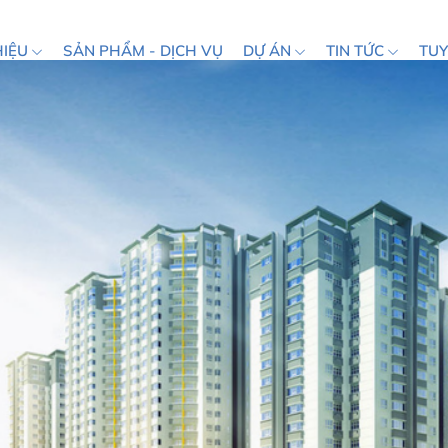
HIỆU
SẢN PHẨM - DỊCH VỤ
DỰ ÁN
TIN TỨC
TU