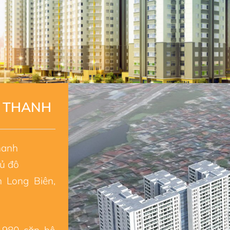
G THANH
hanh
ủ đô
 Long Biên,