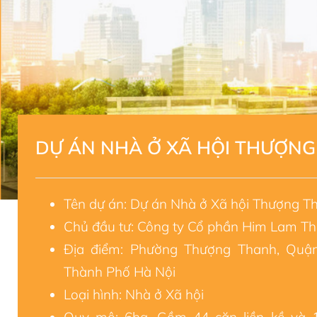
DỰ ÁN NHÀ Ở XÃ HỘI THƯỢN
Tên dự án: Dự án Nhà ở Xã hội Thượng T
Chủ đầu tư: Công ty Cổ phần Him Lam Th
Địa điểm: Phường Thượng Thanh, Quận
Thành Phố Hà Nội
Loại hình: Nhà ở Xã hội