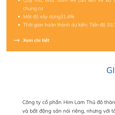
Quy mô: 6ha. Gồm 44 căn liền kề và 
chung cư
Mật độ xây dựng31,4%
Thời gian hoàn thành dự kiến: Tiến độ 31
Xem chi tiết
G
Công ty cổ phần Him Lam Thủ đô thành
và bất động sản nói riêng, nhưng với 