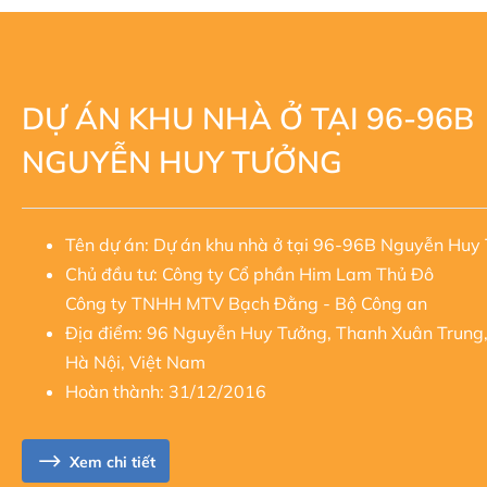
DỰ ÁN KHU NHÀ Ở TẠI 96-96B
DỰ ÁN NHÀ Ở XÃ HỘI THƯỢNG
NGUYỄN HUY TƯỞNG
THANH
Tên dự án: Dự án khu nhà ở tại 96-96B Nguyễn Huy
Tên dự án: Dự án Nhà ở Xã hội Thượng Thanh
Chủ đầu tư: Công ty Cổ phần Him Lam Thủ Đô
Chủ đầu tư: Công ty Cổ phần Him Lam Thủ đô
Công ty TNHH MTV Bạch Đằng - Bộ Công an
Địa điểm: Phường Thượng Thanh, Quận Long Biên,
Địa điểm: 96 Nguyễn Huy Tưởng, Thanh Xuân Trung
Nội
Hà Nội, Việt Nam
Loại hình: Nhà ở Xã hội
Hoàn thành: 31/12/2016
Quy mô: 6ha. Gồm 44 căn liền kề và 1980 căn hộ ch
Mật độ xây dựng31,4%
Thời gian hoàn thành dự kiến: Tiến độ 31/12/2022
Xem chi tiết