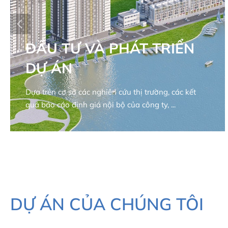
ĐẦU TƯ VÀ PHÁT TRIỂN
DỰ ÁN
Dựa trên cơ sở các nghiên cứu thị trường, các kết
quả báo cáo định giá nội bộ của công ty, ...
DỰ ÁN CỦA CHÚNG TÔI