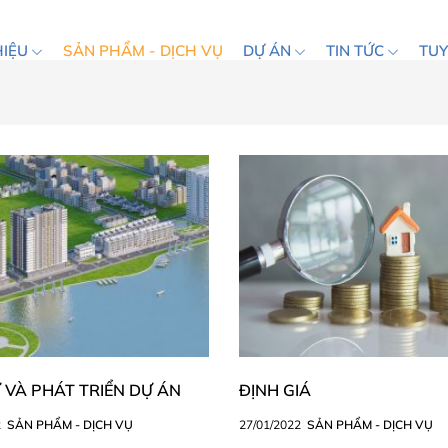
HIỆU
SẢN PHẨM - DỊCH VỤ
DỰ ÁN
TIN TỨC
TU
 VÀ PHÁT TRIỂN DỰ ÁN
ĐỊNH GIÁ
2
SẢN PHẨM - DỊCH VỤ
27/01/2022
SẢN PHẨM - DỊCH VỤ