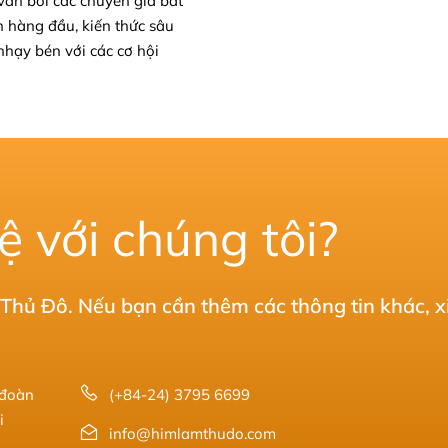
vấn bởi các chuyên gia bất
 hàng đầu, kiến thức sâu
nhạy bén với các cơ hội
ệ với chúng tôi?
hủ Đô. Nếu bạn cần thêm các thông tin khác, x
 đoàn
(+84-24) 3795 6699
i
info@himlamthudo.com