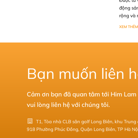
Được tư 
động sản
rộng và 
XEM THÊM
Bạn muốn liên h
Cảm ơn bạn đã quan tâm tới Him Lam T
vui lòng liên hệ với chúng tôi.
T1, Tòa nhà CLB sân golf Long Biên, khu Trung
918 Phường Phúc Đồng, Quận Long Biên, TP Hà Nộ