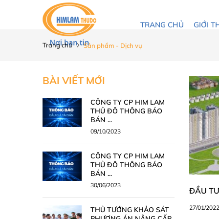
TRANG CHỦ
GIỚI T
Trang chủ
Sản phẩm - Dịch vụ
BÀI VIẾT MỚI
CÔNG TY CP HIM LAM
THỦ ĐÔ THÔNG BÁO
BÁN ...
09/10/2023
CÔNG TY CP HIM LAM
THỦ ĐÔ THÔNG BÁO
BÁN ...
30/06/2023
ĐẦU TƯ
27/01/202
THỦ TƯỚNG KHẢO SÁT
PHƯƠNG ÁN NÂNG CẤP