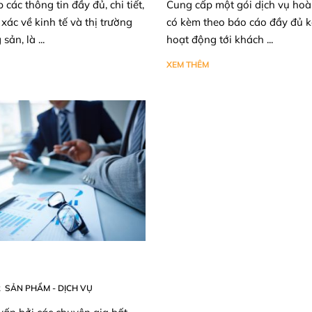
các thông tin đầy đủ, chi tiết,
Cung cấp một gói dịch vụ hoà
 xác về kinh tế và thị trường
có kèm theo báo cáo đầy đủ k
sản, là ...
hoạt động tới khách ...
XEM THÊM
2
SẢN PHẨM - DỊCH VỤ