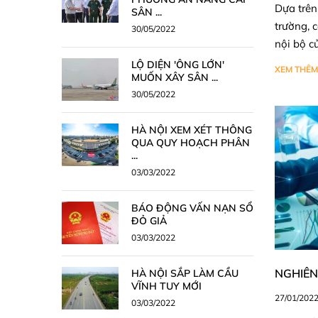
Dựa trên
SÂN ...
trường, 
30/05/2022
nội bộ củ
LỘ DIỆN 'ÔNG LỚN'
XEM THÊM
MUỐN XÂY SÂN ...
30/05/2022
HÀ NỘI XEM XÉT THÔNG
QUA QUY HOẠCH PHÂN
...
03/03/2022
BÁO ĐỘNG VẤN NẠN SỔ
ĐỎ GIẢ
03/03/2022
NGHIÊN
HÀ NỘI SẮP LÀM CẦU
VĨNH TUY MỚI
27/01/202
03/03/2022