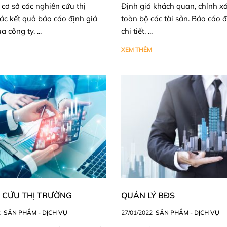
 cơ sở các nghiên cứu thị
Định giá khách quan, chính x
các kết quả báo cáo định giá
toàn bộ các tài sản. Báo cáo đ
a công ty, ...
chi tiết, ...
XEM THÊM
 CỨU THỊ TRƯỜNG
QUẢN LÝ BĐS
2
SẢN PHẨM - DỊCH VỤ
27/01/2022
SẢN PHẨM - DỊCH VỤ