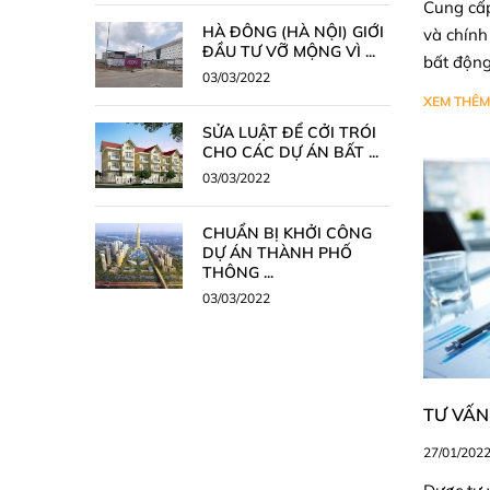
Cung cấp 
HÀ ĐÔNG (HÀ NỘI) GIỚI
và chính
ĐẦU TƯ VỠ MỘNG VÌ ...
bất động 
03/03/2022
XEM THÊM
SỬA LUẬT ĐỂ CỞI TRÓI
CHO CÁC DỰ ÁN BẤT ...
03/03/2022
CHUẨN BỊ KHỞI CÔNG
DỰ ÁN THÀNH PHỐ
THÔNG ...
03/03/2022
TƯ VẤN
27/01/202