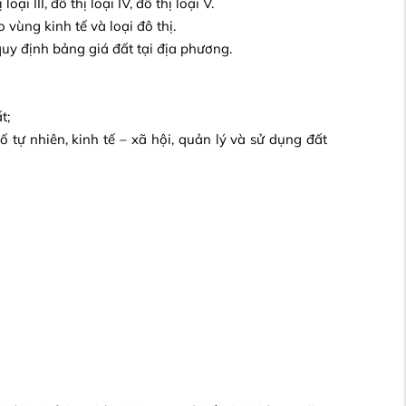
loại III, đô thị loại IV, đô thị loại V.
 vùng kinh tế và loại đô thị.
uy định bảng giá đất tại địa phương.
t;
tố tự nhiên, kinh tế – xã hội, quản lý và sử dụng đất