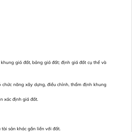
khung giá đất, bảng giá đất; định giá đất cụ thể và
ó chức năng xây dựng, điều chỉnh, thẩm định khung
n xác định giá đất.
tài sản khác gắn liền với đất.