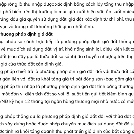
hập ròng là thu nhập được xác định bằng cách lấy tổng thu nhập t
ất phổ biến trên thị trường là mức giá xuất hiện với tần suất nhi
trúng đấu giá quyền sử dụng đất, giá đất xác định từ chi phí, th
vực và trong một khoảng thời gian nhất định.
Phương pháp định giá đất
g pháp so sánh trực tiếp là phương pháp định giá đất thông 
về mục đích sử dụng đất, vị trí, khả năng sinh lợi, điều kiện kết c
đất (sau đây gọi là thửa đất so sánh) đã chuyển nhượng trên thị
 giá của thửa đất cần định giá.
g pháp chiết trừ là phương pháp định giá đất đối với thửa đất có 
ản gắn liền với đất ra khỏi tổng giá trị bất động sản (bao gồm giá tr
g pháp thu nhập là phương pháp định giá đất tính bằng thương
 một đơn vị diện tích đất so với lãi suất tiền gửi tiết kiệm bình 
 VNĐ kỳ hạn 12 tháng tại ngân hàng thương mại nhà nước có mức l
g pháp thặng dư là phương pháp định giá đất đối với thửa đất c
h xây dựng hoặc được phép chuyển mục đích sử dụng đất để sử 
ước tính ra khỏi tổng doanh thu phát triển giả định của bất động 