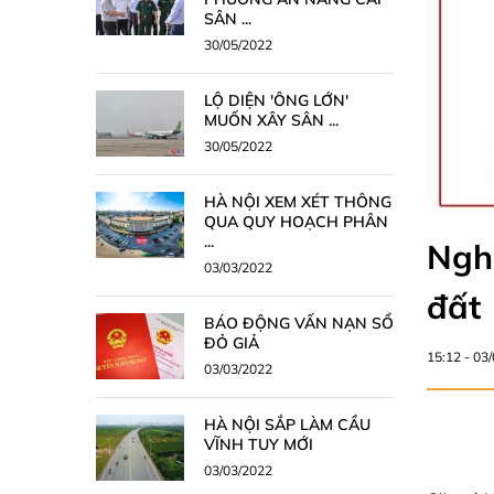
SÂN ...
30/05/2022
LỘ DIỆN 'ÔNG LỚN'
MUỐN XÂY SÂN ...
30/05/2022
HÀ NỘI XEM XÉT THÔNG
QUA QUY HOẠCH PHÂN
...
Ngh
03/03/2022
đất
BÁO ĐỘNG VẤN NẠN SỔ
ĐỎ GIẢ
15:12 - 03
03/03/2022
HÀ NỘI SẮP LÀM CẦU
VĨNH TUY MỚI
03/03/2022