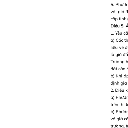
5. Phươn
với giá 
cấp tỉnh
Điều 5. 
1. Yêu c
a) Các t
liệu về 
là giá đ
Trường h
đất cần 
b) Khi á
định giá
2. Điều 
a) Phươn
trên thị
b) Phươn
về giá c
trường, 