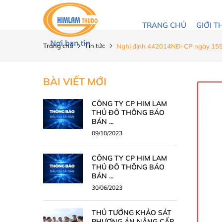
TRANG CHỦ
GIỚI T
Trang chủ
Tin tức
Nghị định 442014NĐ-CP ngày 1552
BÀI VIẾT MỚI
CÔNG TY CP HIM LAM
THỦ ĐÔ THÔNG BÁO
BÁN ...
09/10/2023
CÔNG TY CP HIM LAM
THỦ ĐÔ THÔNG BÁO
BÁN ...
30/06/2023
THỦ TƯỚNG KHẢO SÁT
PHƯƠNG ÁN NÂNG CẤP