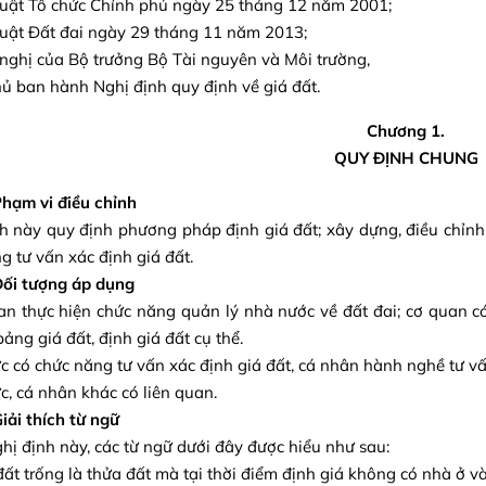
uật Tổ chức Chính phủ ngày 25 tháng 12 năm 2001;
uật Đất đai ngày 29 tháng 11 năm 2013;
nghị của Bộ trưởng Bộ Tài nguyên và Môi trường,
ủ ban hành Nghị định quy định về giá đất.
Chương 1.
QUY ĐỊNH CHUNG
Phạm vi điều chỉnh
h này quy định phương pháp định giá đất; xây dựng, điều chỉnh 
g tư vấn xác định giá đất.
Đối tượng áp dụng
an thực hiện chức năng quản lý nhà nước về đất đai; cơ quan c
bảng giá đất, định giá đất cụ thể.
ức có chức năng tư vấn xác định giá đất, cá nhân hành nghề tư vấ
ức, cá nhân khác có liên quan.
Giải thích từ ngữ
hị định này, các từ ngữ dưới đây được hiểu như sau:
đất trống là thửa đất mà tại thời điểm định giá không có nhà ở và 