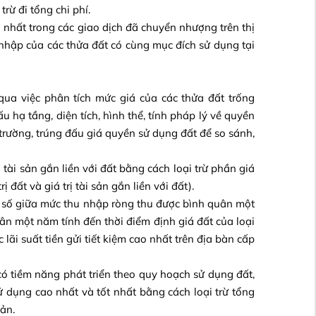
rừ đi tổng chi phí.
ều nhất trong các giao dịch đã chuyển nhượng trên thị
u nhập của các thửa đất có cùng mục đích sử dụng tại
qua việc phân tích mức giá của các thửa đất trống
ấu hạ tầng, diện tích, hình thể, tính pháp lý về quyền
 trường, trúng đấu giá quyền sử dụng đất để so sánh,
tài sản gắn liền với đất bằng cách loại trừ phần giá
ị đất và giá trị tài sản gắn liền với đất).
 số giữa mức thu nhập ròng thu được bình quân một
quân một năm tính đến thời điểm định giá đất của loại
ãi suất tiền gửi tiết kiệm cao nhất trên địa bàn cấp
ó tiềm năng phát triển theo quy hoạch sử dụng đất,
dụng cao nhất và tốt nhất bằng cách loại trừ tổng
sản.