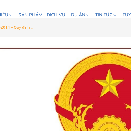
HIỆU
SẢN PHẨM - DỊCH VỤ
DỰ ÁN
TIN TỨC
TU
014 – Quy định ...