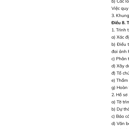
b) Các loạ
Việc quy
3. Khung
Điều 8. 
1. Trình
a) Xác đị
b) Điều 
đai ảnh 
c) Phân 
d) Xây d
đ) Tổ ch
e) Thẩm 
g) Hoàn 
2. Hồ sơ
a) Tờ tr
b) Dự th
c) Báo c
d) Văn b