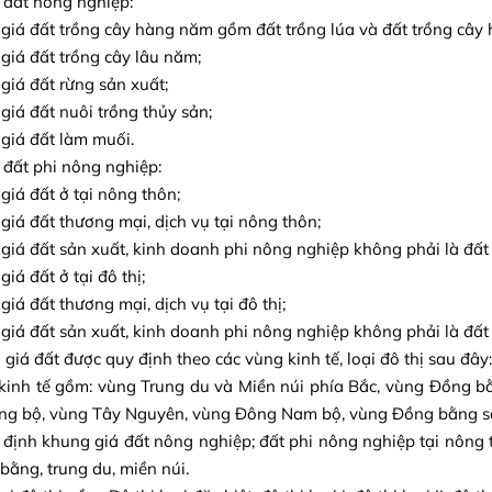
đất nông nghiệp:
giá đất trồng cây hàng năm gồm đất trồng lúa và đất trồng cây
giá đất trồng cây lâu năm;
giá đất rừng sản xuất;
giá đất nuôi trồng thủy sản;
giá đất làm muối.
đất phi nông nghiệp:
giá đất ở tại nông thôn;
giá đất thương mại, dịch vụ tại nông thôn;
giá đất sản xuất, kinh doanh phi nông nghiệp không phải là đất 
iá đất ở tại đô thị;
giá đất thương mại, dịch vụ tại đô thị;
giá đất sản xuất, kinh doanh phi nông nghiệp không phải là đất t
 giá đất được quy định theo các vùng kinh tế, loại đô thị sau đây:
kinh tế gồm: vùng Trung du và Miền núi phía Bắc, vùng Đồng 
ng bộ, vùng Tây Nguyên, vùng Đông Nam bộ, vùng Đồng bằng s
 định khung giá đất nông nghiệp; đất phi nông nghiệp tại nông 
bằng, trung du, miền núi.