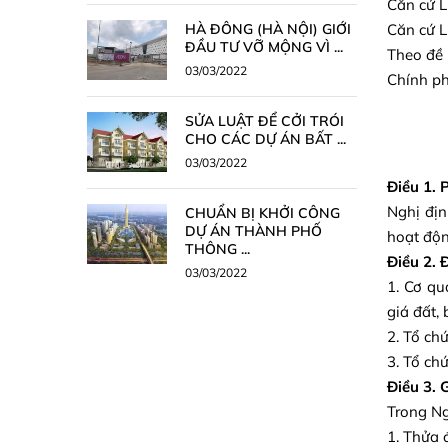
Căn cứ L
HÀ ĐÔNG (HÀ NỘI) GIỚI
Căn cứ L
ĐẦU TƯ VỠ MỘNG VÌ ...
Theo đề 
03/03/2022
Chính ph
SỬA LUẬT ĐỂ CỞI TRÓI
CHO CÁC DỰ ÁN BẤT ...
03/03/2022
Điều 1. 
Nghị địn
CHUẨN BỊ KHỞI CÔNG
DỰ ÁN THÀNH PHỐ
hoạt độn
THÔNG ...
Điều 2. 
03/03/2022
1. Cơ qu
giá đất, 
2. Tổ ch
3. Tổ ch
Điều 3. 
Trong Ng
1. Thửa 