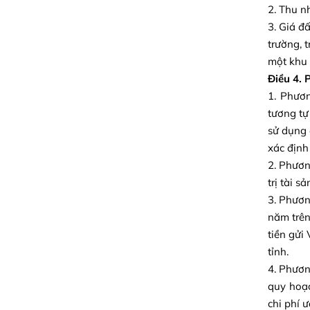
2. Thu n
3. Giá đ
trường, 
một khu 
Điều 4. 
1. Phươn
tương tự 
sử dụng 
xác định
2. Phươn
trị tài s
3. Phươn
năm trên
tiền gửi
tỉnh.
4. Phươn
quy hoạc
chi phí 