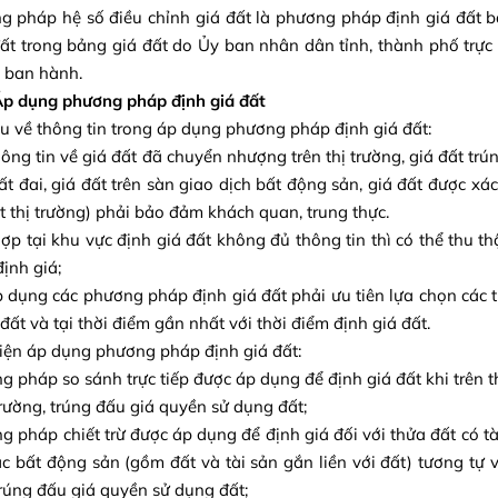
g pháp hệ số điều chỉnh giá đất là phương pháp định giá đất b
đất trong bảng giá đất do Ủy ban nhân dân tỉnh, thành phố trự
) ban hành.
Áp dụng phương pháp định giá đất
ầu về thông tin trong áp dụng phương pháp định giá đất:
hông tin về giá đất đã chuyển nhượng trên thị trường, giá đất trú
đất đai, giá đất trên sàn giao dịch bất động sản, giá đất được xá
ất thị trường) phải bảo đảm khách quan, trung thực.
ợp tại khu vực định giá đất không đủ thông tin thì có thể thu th
định giá;
p dụng các phương pháp định giá đất phải ưu tiên lựa chọn các 
 đất và tại thời điểm gần nhất với thời điểm định giá đất.
kiện áp dụng phương pháp định giá đất:
g pháp so sánh trực tiếp được áp dụng để định giá đất khi trên 
 trường, trúng đấu giá quyền sử dụng đất;
g pháp chiết trừ được áp dụng để định giá đối với thửa đất có tài
ác bất động sản (gồm đất và tài sản gắn liền với đất) tương tự 
trúng đấu giá quyền sử dụng đất;