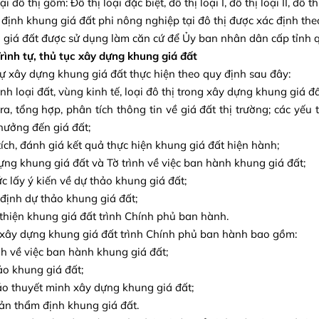
i đô thị gồm: Đô thị loại đặc biệt, đô thị loại I, đô thị loại II, đô thị 
 định khung giá đất phi nông nghiệp tại đô thị được xác định theo
 giá đất được sử dụng làm căn cứ để Ủy ban nhân dân cấp tỉnh q
Trình tự, thủ tục xây dựng khung giá đất
 tự xây dựng khung giá đất thực hiện theo quy định sau đây:
nh loại đất, vùng kinh tế, loại đô thị trong xây dựng khung giá đấ
tra, tổng hợp, phân tích thông tin về giá đất thị trường; các yếu 
hưởng đến giá đất;
tích, đánh giá kết quả thực hiện khung giá đất hiện hành;
ựng khung giá đất và Tờ trình về việc ban hành khung giá đất;
ức lấy ý kiến về dự thảo khung giá đất;
định dự thảo khung giá đất;
thiện khung giá đất trình Chính phủ ban hành.
 xây dựng khung giá đất trình Chính phủ ban hành bao gồm:
ình về việc ban hành khung giá đất;
ảo khung giá đất;
áo thuyết minh xây dựng khung giá đất;
ản thẩm định khung giá đất.