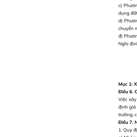
c) Phươn
dụng đất
d) Phươn
chuyển m
đ) Phươn
Nghị địn
Mục 1: 
Điều 6. 
Việc xây
định giá
trường; 
Điều 7. 
1. Quy đị