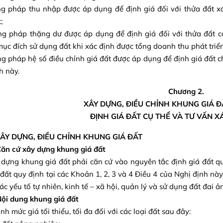
g pháp thu nhập được áp dụng để định giá đối với thửa đất xác
;
g pháp thặng dư được áp dụng để định giá đối với thửa đất c
ục đích sử dụng đất khi xác định được tổng doanh thu phát triển 
g pháp hệ số điều chỉnh giá đất được áp dụng để định giá đất c
h này.
Chương 2.
XÂY DỰNG, ĐIỀU CHỈNH KHUNG GIÁ ĐẤ
ĐỊNH GIÁ ĐẤT CỤ THỂ VÀ TƯ VẤN X
XÂY DỰNG, ĐIỀU CHỈNH KHUNG GIÁ ĐẤT
Căn cứ xây dựng khung giá đất
 dựng khung giá đất phải căn cứ vào nguyên tắc định giá đất q
 đất quy định tại các Khoản 1, 2, 3 và 4 Điều 4 của Nghị định này;
các yếu tố tự nhiên, kinh tế – xã hội, quản lý và sử dụng đất đai 
Nội dung khung giá đất
nh mức giá tối thiểu, tối đa đối với các loại đất sau đây: