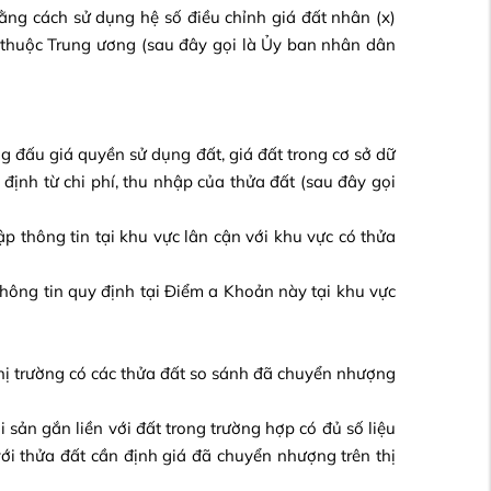
ằng cách sử dụng hệ số điều chỉnh giá đất nhân (x)
c thuộc Trung ương (sau đây gọi là Ủy ban nhân dân
ng đấu giá quyền sử dụng đất, giá đất trong cơ sở dữ
c định từ chi phí, thu nhập của thửa đất (sau đây gọi
ập thông tin tại khu vực lân cận với khu vực có thửa
thông tin quy định tại Điểm a Khoản này tại khu vực
thị trường có các thửa đất so sánh đã chuyển nhượng
 sản gắn liền với đất trong trường hợp có đủ số liệu
với thửa đất cần định giá đã chuyển nhượng trên thị