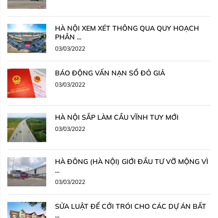
HÀ NỘI XEM XÉT THÔNG QUA QUY HOẠCH
PHÂN ...
03/03/2022
BÁO ĐỘNG VẤN NẠN SỔ ĐỎ GIẢ
03/03/2022
HÀ NỘI SẮP LÀM CẦU VĨNH TUY MỚI
03/03/2022
HÀ ĐÔNG (HÀ NỘI) GIỚI ĐẦU TƯ VỠ MỘNG VÌ
...
03/03/2022
SỬA LUẬT ĐỂ CỞI TRÓI CHO CÁC DỰ ÁN BẤT
...