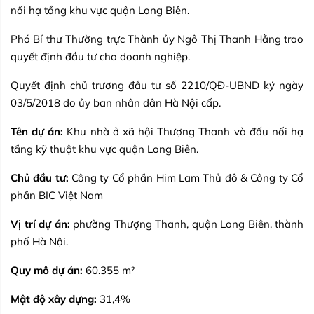
nối hạ tầng khu vực quận Long Biên.
Phó Bí thư Thường trực Thành ủy Ngô Thị Thanh Hằng trao
quyết định đầu tư cho doanh nghiệp.
Quyết định chủ trương đầu tư số 2210/QĐ-UBND ký ngày
03/5/2018 do ủy ban nhân dân Hà Nội cấp.
Tên dự án:
Khu nhà ở xã hội Thượng Thanh và đấu nối hạ
tầng kỹ thuật khu vực quận Long Biên.
Chủ
đầu tư:
Công ty Cổ phần Him Lam Thủ đô & Công ty Cổ
phần BIC Việt Nam
Vị trí dự
án:
phường Thượng Thanh, quận Long Biên, thành
phố Hà Nội.
Quy mô dự
án:
60.355 m­­­­²
Mật độ xây dựng:
31,4%