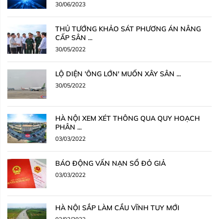
30/06/2023
THỦ TƯỚNG KHẢO SÁT PHƯƠNG ÁN NÂNG
CẤP SÂN ...
30/05/2022
LỘ DIỆN 'ÔNG LỚN' MUỐN XÂY SÂN ...
30/05/2022
HÀ NỘI XEM XÉT THÔNG QUA QUY HOẠCH
PHÂN ...
03/03/2022
BÁO ĐỘNG VẤN NẠN SỔ ĐỎ GIẢ
03/03/2022
HÀ NỘI SẮP LÀM CẦU VĨNH TUY MỚI